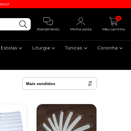
oduto!
0
Atendimento
Minha conta
Meu carrinho
Estolas
Liturgia
Túnicas
Coroinha