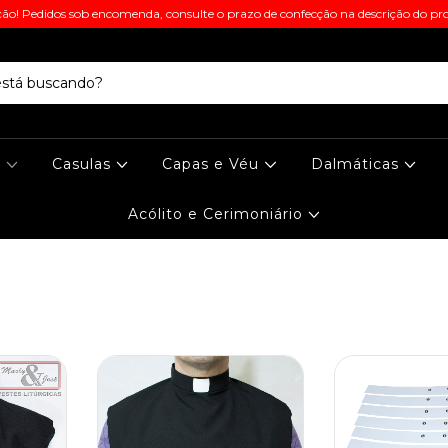
ão! Pedidos sob encomenda, consulte o prazo de confecção na descrição do pr
s
Casulas
Capas e Véu
Dalmáticas
Acólito e Cerimoniário