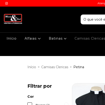
Atenç
Início
Alfaias
Batinas
Camisas Clerica
Início
>
Camisas Clericas
>
Petina
Filtrar por
Cor
Branco (2)