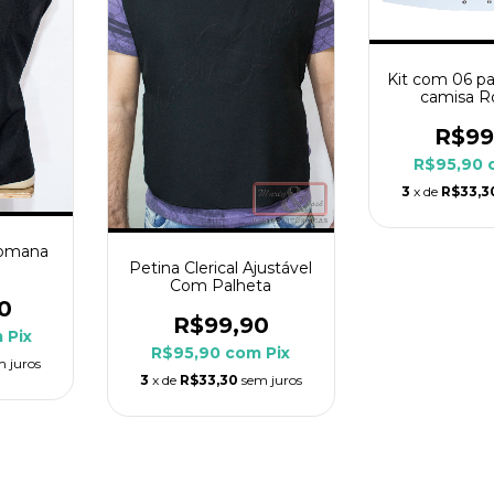
Kit com 06 pa
camisa 
R$99
R$95,90
3
x de
R$33,3
Romana
Petina Clerical Ajustável
Com Palheta
0
R$99,90
m
Pix
R$95,90
com
Pix
m juros
3
x de
R$33,30
sem juros