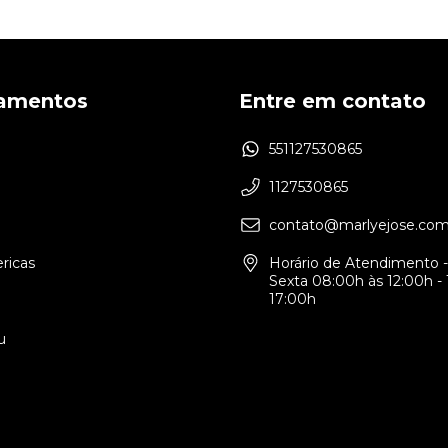
amentos
Entre em contato
551127530865
1127530865
contato@marlyejose.com
ricas
Horário de Atendimento 
Sexta 08:00h às 12:00h - 
17:00h
u