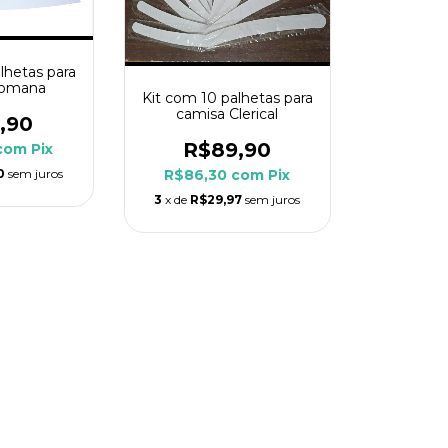
lhetas para
Romana
Kit com 10 palhetas para
camisa Clerical
,90
R$89,90
com
Pix
0
sem juros
R$86,30
com
Pix
3
x de
R$29,97
sem juros