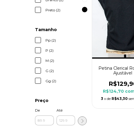
Preto (2)
Tamanho
Pp (2)
P (2)
M (2)
Petina Clerical 
G (2)
Ajustável
Gg (2)
R$129,9
R$124,70
co
3
x de
R$43,30
se
Preço
De
Até