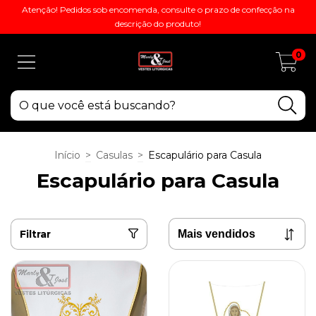
Atenção! Pedidos sob encomenda, consulte o prazo de confecção na
descrição do produto!
0
Início
>
Casulas
>
Escapulário para Casula
Escapulário para Casula
Filtrar