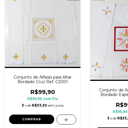
Conjunto de Alfaias para Altar
Bordado Cruz Ref. C2001
Conjunto de Alf
R$99,90
Bordado Espir
C2
R$95,90
com
Pix
R$9
3
x de
R$33,30
sem juros
R$95,9
3
x de
R$33