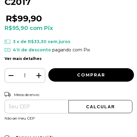
C2017
R$99,90
R$95,90
com
Pix
3
x de
R$33,30
sem juros
4% de desconto
pagando com Pix
Ver mais detalhes
ALTERAR CEP
Entregas para o CEP:
Meios de envio
CALCULAR
Não sei meu CEP